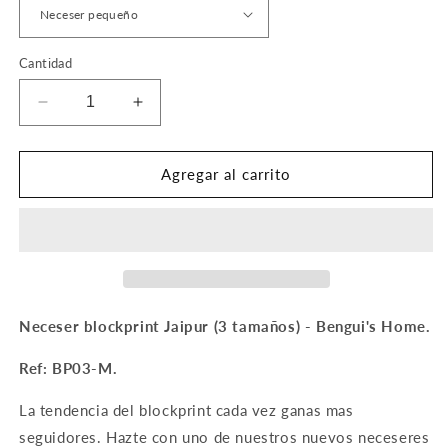
Cantidad
Reducir
Aumentar
cantidad
cantidad
para
para
Neceser
Neceser
Agregar al carrito
Blockprint
Blockprint
Jaipur
Jaipur
(3
(3
tamaños)
tamaños)
Neceser blockprint Jaipur (3 tamaños) - Bengui's Home.
Ref: BP03-M.
La tendencia del blockprint cada vez ganas mas
seguidores. Hazte con uno de nuestros nuevos neceseres