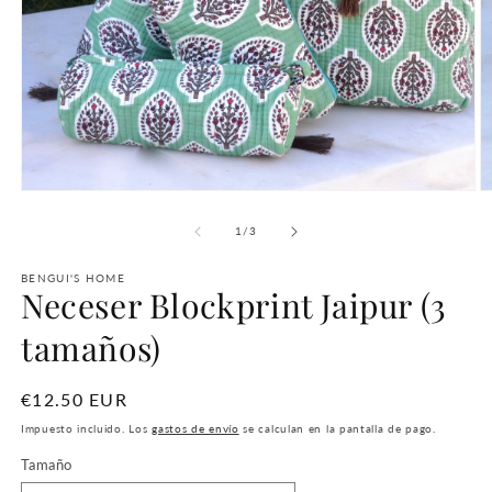
Abrir
Ab
elemento
e
multimedia
m
de
1
/
3
1
2
en
e
una
BENGUI'S HOME
u
Neceser Blockprint Jaipur (3
ventana
v
modal
m
tamaños)
Precio
€12.50 EUR
habitual
Impuesto incluido. Los
gastos de envío
se calculan en la pantalla de pago.
Tamaño