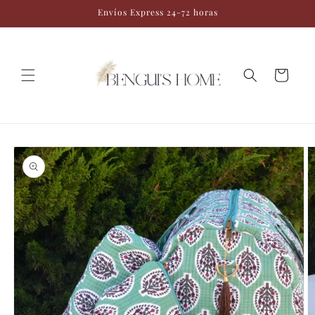
Ir
Envíos Express 24-72 horas
directamente
al contenido
Carrito
Ir
directamente
a la
información
del producto