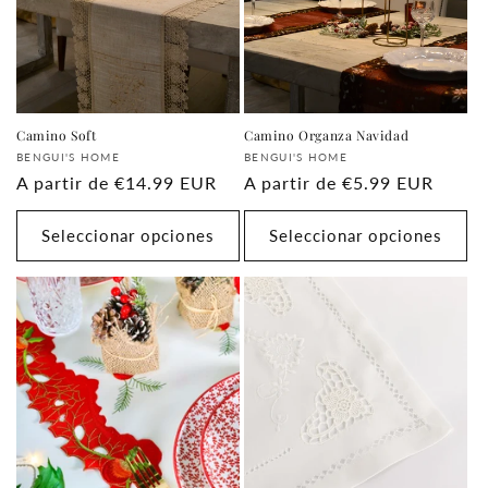
i
ó
n
:
Camino Soft
Camino Organza Navidad
Proveedor:
Proveedor:
BENGUI'S HOME
BENGUI'S HOME
Precio
A partir de
€14.99 EUR
Precio
A partir de
€5.99 EUR
habitual
habitual
Seleccionar opciones
Seleccionar opciones