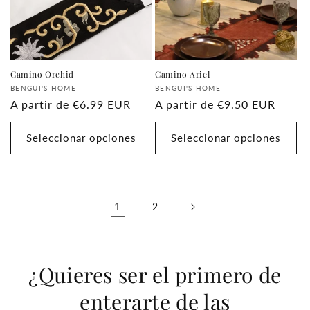
Camino Orchid
Camino Ariel
Proveedor:
Proveedor:
BENGUI'S HOME
BENGUI'S HOME
Precio
A partir de
€6.99 EUR
Precio
A partir de
€9.50 EUR
habitual
habitual
Seleccionar opciones
Seleccionar opciones
1
2
¿Quieres ser el primero de
enterarte de las