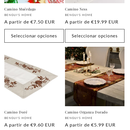
Camino Muérdago
Camino Ness
Proveedor:
Proveedor:
BENGUI'S HOME
BENGUI'S HOME
Precio
A partir de
€7.50 EUR
Precio
A partir de
€19.99 EUR
habitual
habitual
Seleccionar opciones
Seleccionar opciones
Camino Doré
Camino Organza Dorado
Proveedor:
Proveedor:
BENGUI'S HOME
BENGUI'S HOME
Precio
A partir de
€9.60 EUR
Precio
A partir de
€5.99 EUR