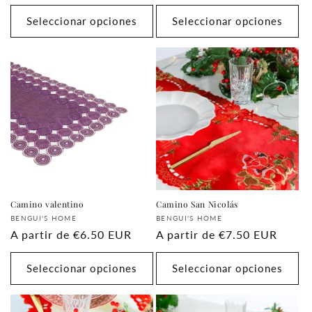
habitual
habitual
Seleccionar opciones
Seleccionar opciones
Camino valentino
Camino San Nicolás
Proveedor:
Proveedor:
BENGUI'S HOME
BENGUI'S HOME
Precio
A partir de
€6.50 EUR
Precio
A partir de
€7.50 EUR
habitual
habitual
Seleccionar opciones
Seleccionar opciones