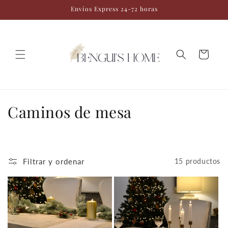
Ir
Envíos Express 24-72 horas
directamente
al contenido
Carrito
C
Caminos de mesa
o
l
Filtrar y ordenar
15 productos
e
c
c