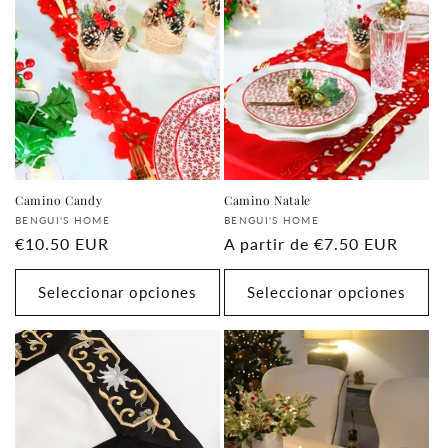
Camino Candy
Camino Natale
Proveedor:
Proveedor:
BENGUI'S HOME
BENGUI'S HOME
Precio
€10.50 EUR
Precio
A partir de
€7.50 EUR
habitual
habitual
Seleccionar opciones
Seleccionar opciones