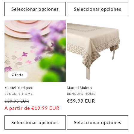
habitual
habitual
Seleccionar opciones
Seleccionar opciones
Oferta
Mantel Mariposa
Mantel Malmo
Proveedor:
Proveedor:
BENGUI'S HOME
BENGUI'S HOME
Precio
Precio
Precio
€59.99 EUR
€39.95 EUR
habitual
A partir de
€19.99 EUR
de
habitual
oferta
Seleccionar opciones
Seleccionar opciones