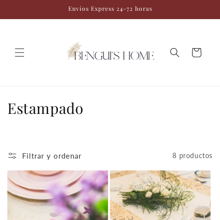
Ir
Envíos Express 24-72 horas
directamente
al contenido
Carrito
C
Estampado
o
l
Filtrar y ordenar
8 productos
e
c
c