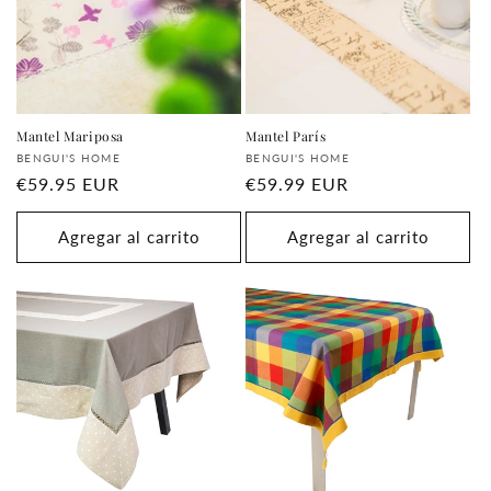
i
ó
n
:
Mantel Mariposa
Mantel París
Proveedor:
Proveedor:
BENGUI'S HOME
BENGUI'S HOME
Precio
€59.95 EUR
Precio
€59.99 EUR
habitual
habitual
Agregar al carrito
Agregar al carrito