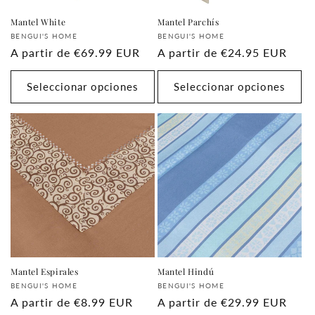
Mantel White
Mantel Parchís
Proveedor:
Proveedor:
BENGUI'S HOME
BENGUI'S HOME
Precio
A partir de
€69.99 EUR
Precio
A partir de
€24.95 EUR
habitual
habitual
Seleccionar opciones
Seleccionar opciones
Mantel Espirales
Mantel Hindú
Proveedor:
Proveedor:
BENGUI'S HOME
BENGUI'S HOME
Precio
A partir de
€8.99 EUR
Precio
A partir de
€29.99 EUR