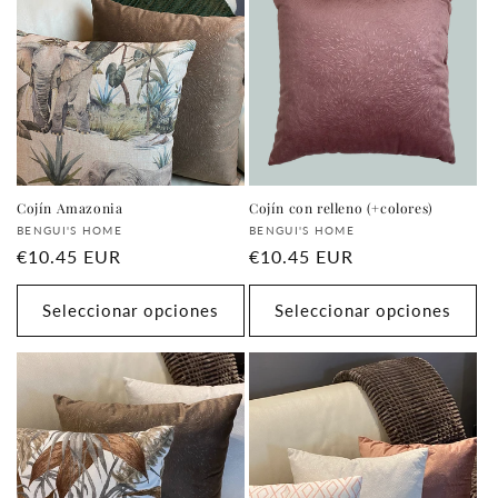
i
ó
n
:
Cojín Amazonia
Cojín con relleno (+colores)
Proveedor:
Proveedor:
BENGUI'S HOME
BENGUI'S HOME
Precio
€10.45 EUR
Precio
€10.45 EUR
habitual
habitual
Seleccionar opciones
Seleccionar opciones