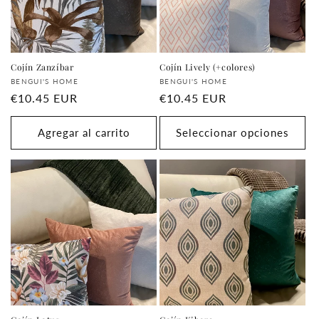
Cojín Zanzíbar
Cojín Lively (+colores)
Proveedor:
Proveedor:
BENGUI'S HOME
BENGUI'S HOME
Precio
€10.45 EUR
Precio
€10.45 EUR
habitual
habitual
Agregar al carrito
Seleccionar opciones