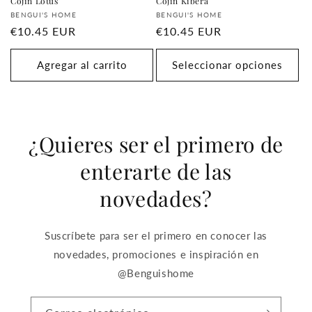
Cojín Lotus
Cojín Kibera
Proveedor:
Proveedor:
BENGUI'S HOME
BENGUI'S HOME
Precio
€10.45 EUR
Precio
€10.45 EUR
habitual
habitual
Agregar al carrito
Seleccionar opciones
¿Quieres ser el primero de
enterarte de las
novedades?
Suscríbete para ser el primero en conocer las
novedades, promociones e inspiración en
@Benguishome