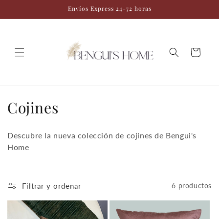
Ir
Envíos Express 24-72 horas
directamente
al contenido
Carrito
C
Cojines
o
Descubre la nueva colección de cojines de Bengui's
l
Home
e
c
Filtrar y ordenar
6 productos
c