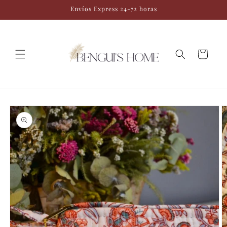
Ir
Envíos Express 24-72 horas
directamente
al contenido
Carrito
Ir
directamente
a la
información
del producto