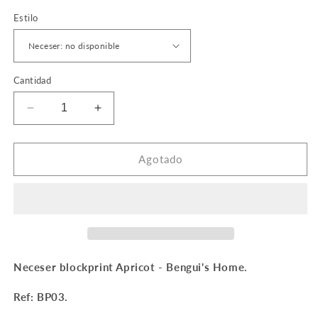
Estilo
Cantidad
Reducir
Aumentar
cantidad
cantidad
para
para
Neceser
Neceser
Agotado
Blockprint
Blockprint
Apricot
Apricot
Neceser blockprint Apricot - Bengui's Home.
Ref: BP03.