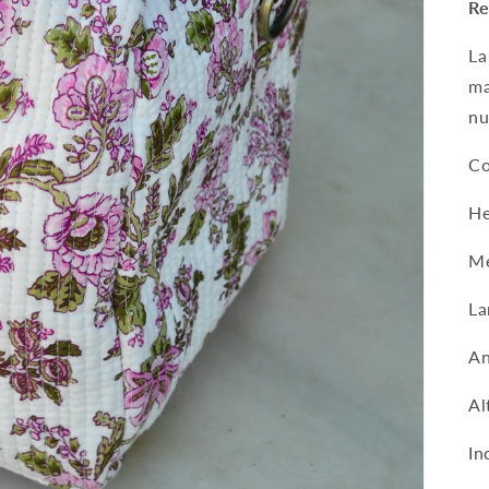
Re
La
ma
nu
Co
He
Me
La
An
Al
In