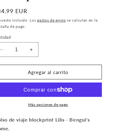
recio
34.99 EUR
bitual
uesto incluido. Los
gastos de envío
se calculan en la
talla de pago.
ntidad
Reducir
Aumentar
cantidad
cantidad
para
para
Bolso
Bolso
Agregar al carrito
de
de
viaje
viaje
Blockprint
Blockprint
Lilis
Lilis
Más opciones de pago
lso de viaje blockprint Lilis - Bengui's
ome.