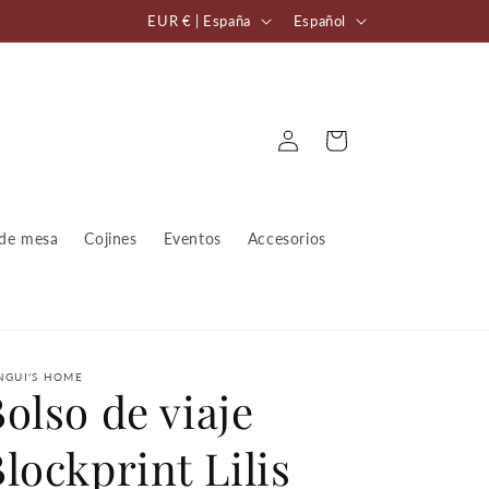
P
I
EUR € | España
Español
a
d
í
i
s
o
Iniciar
Carrito
/
m
sesión
r
a
e
de mesa
Cojines
Eventos
Accesorios
g
i
ó
n
NGUI'S HOME
olso de viaje
lockprint Lilis