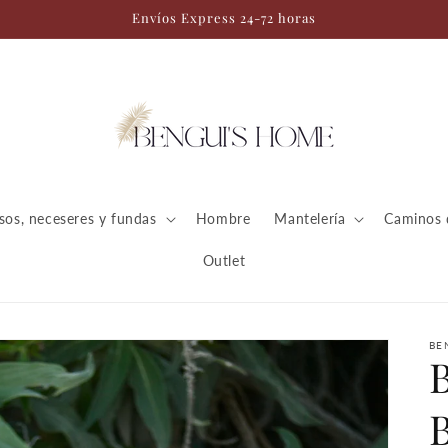
Envíos Express 24-72 horas
sos, neceseres y fundas
Hombre
Mantelería
Caminos 
Outlet
BE
B
B