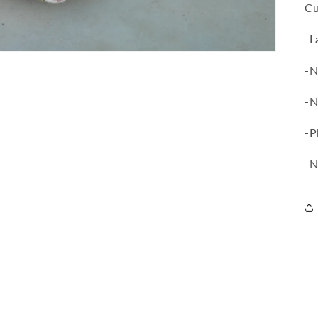
Cu
-L
-N
-N
-P
-N