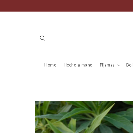
Ir
directamente
al contenido
Home
Hecho a mano
Pijamas
Bol
Ir
directamente
a la
información
del producto