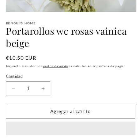
Abrir
elemento
multimedia
BENGUI'S HOME
Portarollos wc rosas vainica
1
en
una
beige
ventana
modal
Precio
€10.50 EUR
habitual
Impuesto incluido. Los
gastos de envío
se calculan en la pantalla de pago.
Cantidad
Reducir
Aumentar
cantidad
cantidad
para
para
Portarollos
Portarollos
Agregar al carrito
wc
wc
rosas
rosas
vainica
vainica
beige
beige