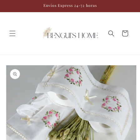
Ir
Envíos Express 24-72 horas
directamente
al contenido
Carrito
Ir
directamente
a la
información
del producto