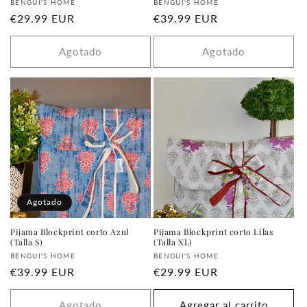
Proveedor:
Proveedor:
BENGUI'S HOME
BENGUI'S HOME
Precio
€29.99 EUR
Precio
€39.99 EUR
habitual
habitual
Agotado
Agotado
Agotado
Pijama Blockprint corto Azul
Pijama Blockprint corto Lilas
(Talla S)
(Talla XL)
Proveedor:
Proveedor:
BENGUI'S HOME
BENGUI'S HOME
Precio
€39.99 EUR
Precio
€29.99 EUR
habitual
habitual
Agotado
Agregar al carrito