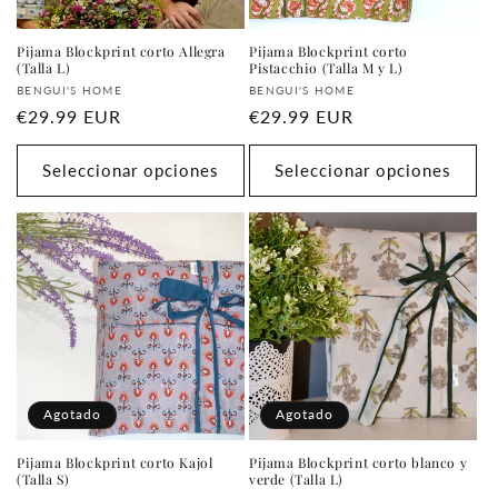
Pijama Blockprint corto Allegra
Pijama Blockprint corto
(Talla L)
Pistacchio (Talla M y L)
Proveedor:
Proveedor:
BENGUI'S HOME
BENGUI'S HOME
Precio
€29.99 EUR
Precio
€29.99 EUR
habitual
habitual
Seleccionar opciones
Seleccionar opciones
Agotado
Agotado
Pijama Blockprint corto Kajol
Pijama Blockprint corto blanco y
(Talla S)
verde (Talla L)