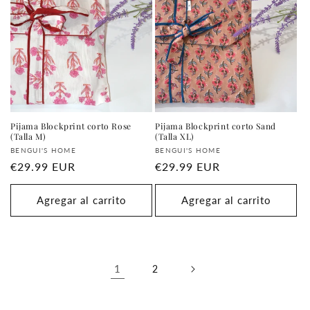
Pijama Blockprint corto Rose
Pijama Blockprint corto Sand
(Talla M)
(Talla XL)
Proveedor:
Proveedor:
BENGUI'S HOME
BENGUI'S HOME
Precio
€29.99 EUR
Precio
€29.99 EUR
habitual
habitual
Agregar al carrito
Agregar al carrito
1
2