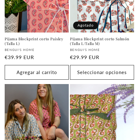
i
ó
n
Agotado
:
Pijama Blockprint corto Paisley
Pijama Blockprint corto Salmón
(Talla L)
(Talla L/Talla M)
Proveedor:
Proveedor:
BENGUI'S HOME
BENGUI'S HOME
Precio
€39.99 EUR
Precio
€29.99 EUR
habitual
habitual
Agregar al carrito
Seleccionar opciones