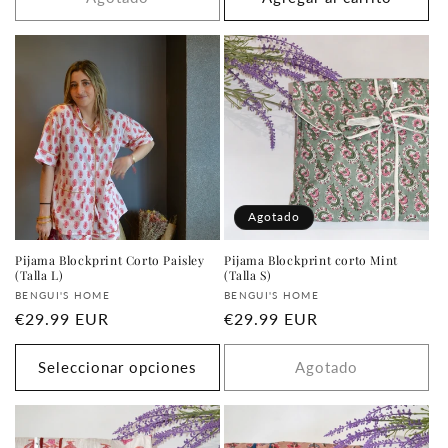
Agotado
Pijama Blockprint Corto Paisley
Pijama Blockprint corto Mint
(Talla L)
(Talla S)
Proveedor:
Proveedor:
BENGUI'S HOME
BENGUI'S HOME
Precio
€29.99 EUR
Precio
€29.99 EUR
habitual
habitual
Seleccionar opciones
Agotado