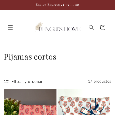
Ir
Envíos Express 24-72 horas
directamente
al contenido
Carrito
C
Pijamas cortos
o
l
Filtrar y ordenar
17 productos
e
c
c