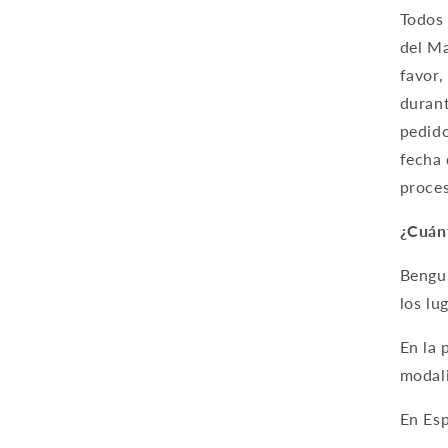
Todos 
del Ma
favor,
durant
pedido
fecha 
proces
¿Cuánt
Bengui
los lu
En la 
modali
En Esp