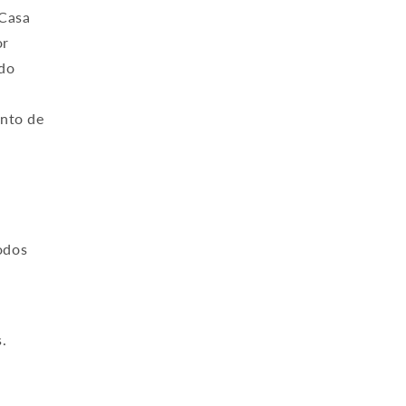
 Casa
or
ado
ento de
e
odos
s.