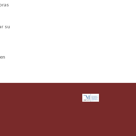
oras
ar su
s
 en