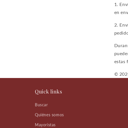
1. Env
en env
2. Env
pedido
Durant
puede
estas 
© 202
Quick links
Buscar
Quiénes somos
Mayoristas