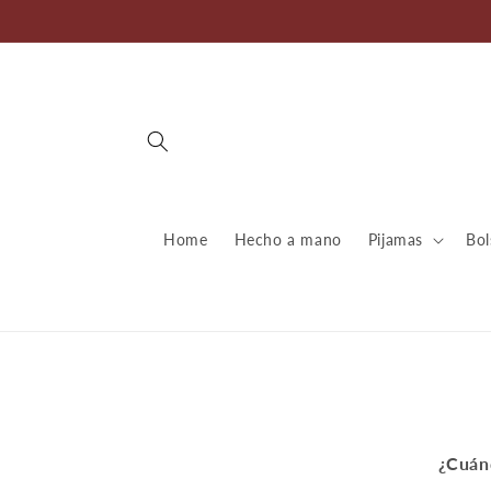
Ir
directamente
al contenido
Home
Hecho a mano
Pijamas
Bol
¿Cuán