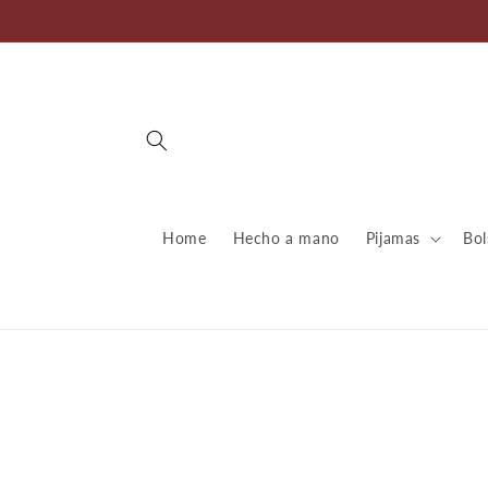
Ir
directamente
al contenido
Home
Hecho a mano
Pijamas
Bol
Ir
direct
a la
inform
del pr