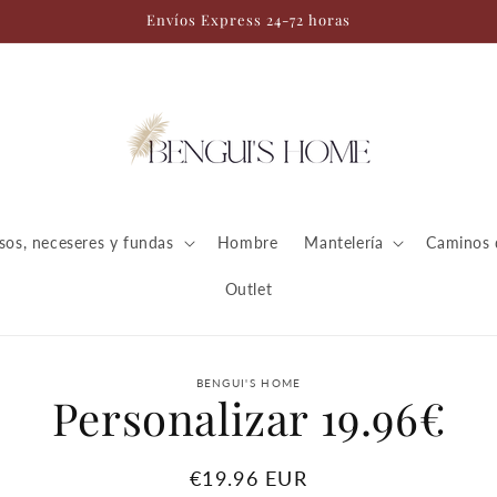
Envíos Express 24-72 horas
sos, neceseres y fundas
Hombre
Mantelería
Caminos 
Outlet
amente
BENGUI'S HOME
Personalizar 19.96€
ación
oducto
Precio
€19.96 EUR