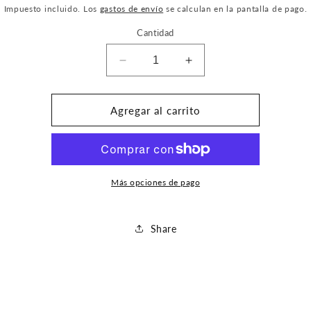
habitual
Impuesto incluido. Los
gastos de envío
se calculan en la pantalla de pago.
Cantidad
Reducir
Aumentar
cantidad
cantidad
para
para
Personalizar
Personalizar
Agregar al carrito
19.96€
19.96€
Más opciones de pago
Share