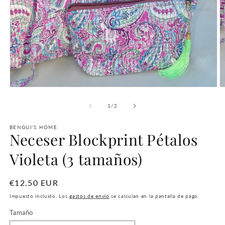
Abrir
Ab
elemento
e
multimedia
m
de
1
/
2
1
2
en
e
una
BENGUI'S HOME
u
Neceser Blockprint Pétalos
ventana
v
modal
m
Violeta (3 tamaños)
Precio
€12.50 EUR
habitual
Impuesto incluido. Los
gastos de envío
se calculan en la pantalla de pago.
Tamaño