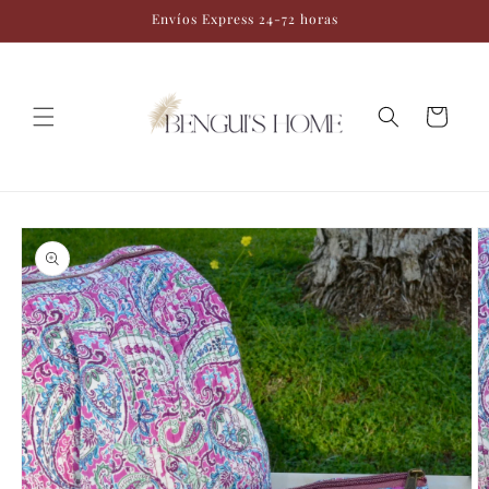
Ir
Envíos Express 24-72 horas
directamente
al contenido
Carrito
Ir
directamente
a la
información
del producto