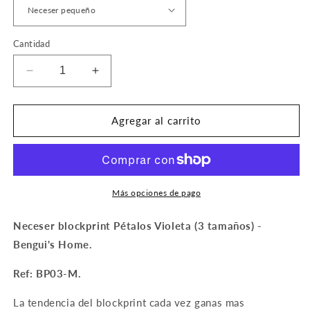
Cantidad
Reducir
Aumentar
cantidad
cantidad
para
para
Neceser
Neceser
Agregar al carrito
Blockprint
Blockprint
Pétalos
Pétalos
Violeta
Violeta
(3
(3
tamaños)
tamaños)
Más opciones de pago
Neceser blockprint Pétalos Violeta (3 tamaños) -
Bengui's Home.
Ref: BP03-M.
La tendencia del blockprint cada vez ganas mas