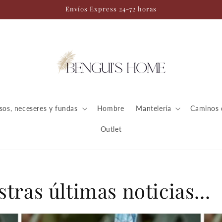
Envíos Express 24-72 horas
sos, neceseres y fundas
Hombre
Mantelería
Caminos 
Outlet
tras últimas noticias...