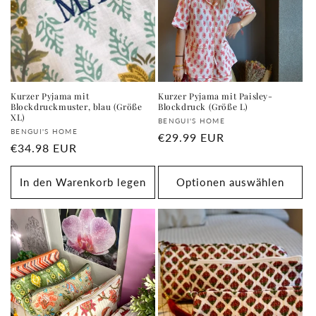
r
i
e
:
Kurzer Pyjama mit
Kurzer Pyjama mit Paisley-
Blockdruckmuster, blau (Größe
Blockdruck (Größe L)
XL)
Anbieter:
BENGUI'S HOME
Anbieter:
BENGUI'S HOME
Normaler
€29.99 EUR
Normaler
€34.98 EUR
Preis
Preis
In den Warenkorb legen
Optionen auswählen