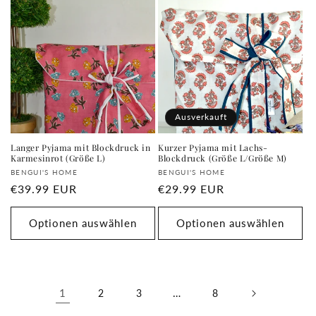
Ausverkauft
Langer Pyjama mit Blockdruck in
Kurzer Pyjama mit Lachs-
Karmesinrot (Größe L)
Blockdruck (Größe L/Größe M)
Anbieter:
Anbieter:
BENGUI'S HOME
BENGUI'S HOME
Normaler
€39.99 EUR
Normaler
€29.99 EUR
Preis
Preis
Optionen auswählen
Optionen auswählen
1
…
2
3
8