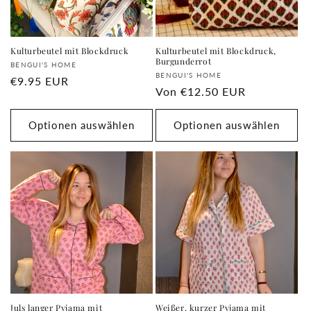
Kulturbeutel mit Blockdruck
Kulturbeutel mit Blockdruck,
Burgunderrot
Anbieter:
BENGUI'S HOME
Anbieter:
BENGUI'S HOME
Normaler
€9.95 EUR
Normaler
Von
€12.50 EUR
Preis
Preis
Optionen auswählen
Optionen auswählen
Juls langer Pyjama mit
Weißer, kurzer Pyjama mit