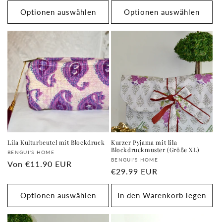
Optionen auswählen
Optionen auswählen
Lila Kulturbeutel mit Blockdruck
Kurzer Pyjama mit lila
Blockdruckmuster (Größe XL)
Anbieter:
BENGUI'S HOME
Anbieter:
BENGUI'S HOME
Normaler
Von
€11.90 EUR
Normaler
€29.99 EUR
Preis
Preis
Optionen auswählen
In den Warenkorb legen