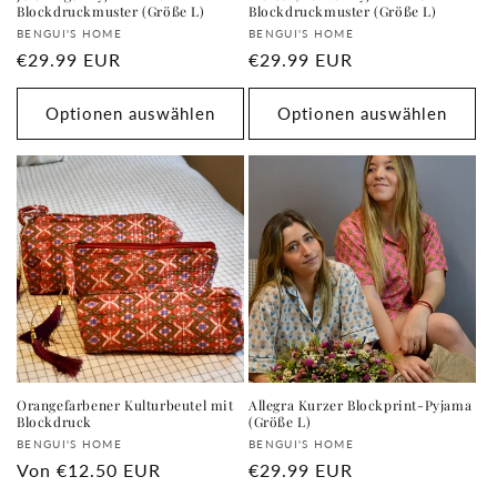
Blockdruckmuster (Größe L)
Blockdruckmuster (Größe L)
Anbieter:
Anbieter:
BENGUI'S HOME
BENGUI'S HOME
Normaler
€29.99 EUR
Normaler
€29.99 EUR
Preis
Preis
Optionen auswählen
Optionen auswählen
Orangefarbener Kulturbeutel mit
Allegra Kurzer Blockprint-Pyjama
Blockdruck
(Größe L)
Anbieter:
Anbieter:
BENGUI'S HOME
BENGUI'S HOME
Normaler
Von
€12.50 EUR
Normaler
€29.99 EUR
Preis
Preis