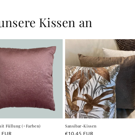
unsere Kissen an
it Füllung (+Farben)
Sansibar-Kissen
ler
5 EUR
Normaler
€10.45 EUR