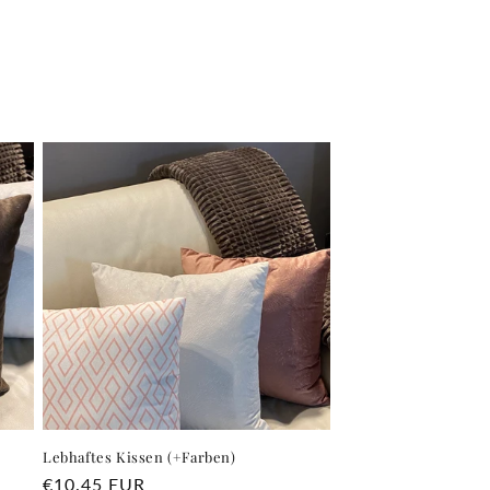
Lebhaftes Kissen (+Farben)
Normaler
€10.45 EUR