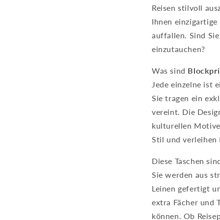
Reisen stilvoll au
Ihnen einzigartige
auffallen. Sind Si
einzutauchen?
Was sind
Blockpri
Jede einzelne ist 
Sie tragen ein exkl
vereint. Die Desi
kulturellen Motiv
Stil und verleihen 
Diese Taschen sin
Sie werden aus st
Leinen gefertigt u
extra Fächer und T
können. Ob Reisep