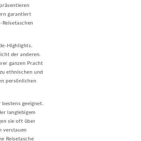
 präsentieren
ern garantiert
-Reisetaschen
e-Highlights.
eicht der anderen.
ihrer ganzen Pracht
 zu ethnischen und
en persönlichen
 bestens geeignet.
der langlebigem
en sie oft über
ch verstauen
ne Reisetasche