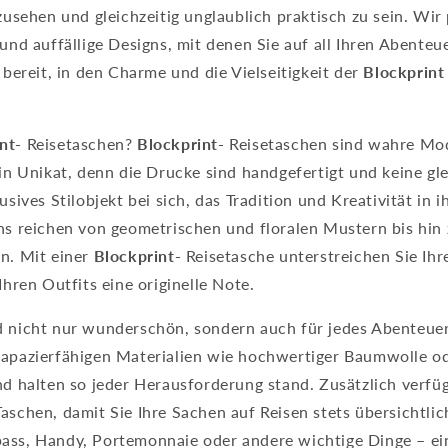
szusehen und gleichzeitig unglaublich praktisch zu sein. Wir
 und auffällige Designs, mit denen Sie auf all Ihren Abenteu
e bereit, in den Charme und die Vielseitigkeit der
Blockprint
nt-
Reisetaschen?
Blockprint-
Reisetaschen sind wahre Mod
ein Unikat, denn die Drucke sind handgefertigt und keine gl
usives Stilobjekt bei sich, das Tradition und Kreativität in 
gns reichen von geometrischen und floralen Mustern bis hin
en. Mit einer
Blockprint-
Reisetasche unterstreichen Sie Ihr
Ihren Outfits eine originelle Note.
d nicht nur wunderschön, sondern auch für jedes Abenteuer
rapazierfähigen Materialien wie hochwertiger Baumwolle o
nd halten so jeder Herausforderung stand. Zusätzlich verfüg
aschen, damit Sie Ihre Sachen auf Reisen stets übersichtli
ass, Handy, Portemonnaie oder andere wichtige Dinge – ei