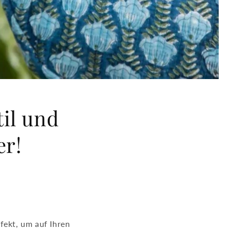
til und
er!
fekt, um auf Ihren